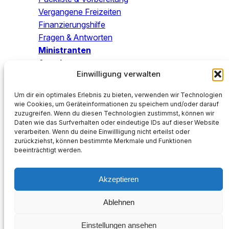
Vergangene Freizeiten
Finanzierungshilfe
Fragen & Antworten
Ministranten
Angebo
te
Einwilligung verwalten
Blog
Um dir ein optimales Erlebnis zu bieten, verwenden wir Technologien
Mach mit!
wie Cookies, um Geräteinformationen zu speichern und/oder darauf
zuzugreifen. Wenn du diesen Technologien zustimmst, können wir
SPENDEN
Daten wie das Surfverhalten oder eindeutige IDs auf dieser Website
Katholische Kirchengemeinde St. Petrus
verarbeiten. Wenn du deine Einwillligung nicht erteilst oder
DE05 2505 0000 0202 1355 88
zurückziehst, können bestimmte Merkmale und Funktionen
beeinträchtigt werden.
NOLADE2HXXX
Verwendungszweck:
Spende KJW
Akzeptieren
Impressum
Datenschutz
Ablehnen
Kath. Pfarrei St. Petrus Wolfenbüttel
Einstellungen ansehen