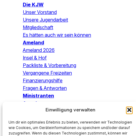
Die KJW
Unser Vorstand
Unsere Jugendarbeit
Mitgliedschaft
Es hätten auch wir sein können
Ameland
Ameland 2026
Insel & Hof
Packliste & Vorbereitung
Vergangene Freizeiten
Finanzierungshilfe
Fragen & Antworten
Ministranten
Angebo
te
Einwilligung verwalten
Blog
Um dir ein optimales Erlebnis zu bieten, verwenden wir Technologien
Mach mit!
wie Cookies, um Geräteinformationen zu speichern und/oder darauf
zuzugreifen. Wenn du diesen Technologien zustimmst, können wir
SPENDEN