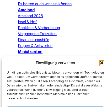
Es hätten auch wir sein können
Ameland
Ameland 2026
Insel & Hof
Packliste & Vorbereitung
Vergangene Freizeiten
Finanzierungshilfe
Fragen & Antworten
Ministranten
Angebo
te
Einwilligung verwalten
Blog
Um dir ein optimales Erlebnis zu bieten, verwenden wir Technologien
Mach mit!
wie Cookies, um Geräteinformationen zu speichern und/oder darauf
zuzugreifen. Wenn du diesen Technologien zustimmst, können wir
SPENDEN
Daten wie das Surfverhalten oder eindeutige IDs auf dieser Website
Katholische Kirchengemeinde St. Petrus
verarbeiten. Wenn du deine Einwillligung nicht erteilst oder
DE05 2505 0000 0202 1355 88
zurückziehst, können bestimmte Merkmale und Funktionen
beeinträchtigt werden.
NOLADE2HXXX
Verwendungszweck:
Spende KJW