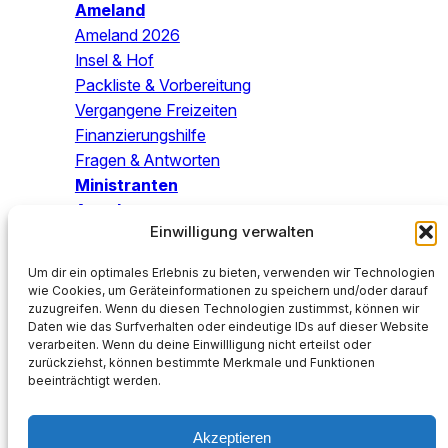
Ameland
Ameland 2026
Insel & Hof
Packliste & Vorbereitung
Vergangene Freizeiten
Finanzierungshilfe
Fragen & Antworten
Ministranten
Angebo
te
Einwilligung verwalten
Blog
Um dir ein optimales Erlebnis zu bieten, verwenden wir Technologien
Mach mit!
wie Cookies, um Geräteinformationen zu speichern und/oder darauf
zuzugreifen. Wenn du diesen Technologien zustimmst, können wir
SPENDEN
Daten wie das Surfverhalten oder eindeutige IDs auf dieser Website
Katholische Kirchengemeinde St. Petrus
verarbeiten. Wenn du deine Einwillligung nicht erteilst oder
DE05 2505 0000 0202 1355 88
zurückziehst, können bestimmte Merkmale und Funktionen
beeinträchtigt werden.
NOLADE2HXXX
Verwendungszweck:
Spende KJW
Akzeptieren