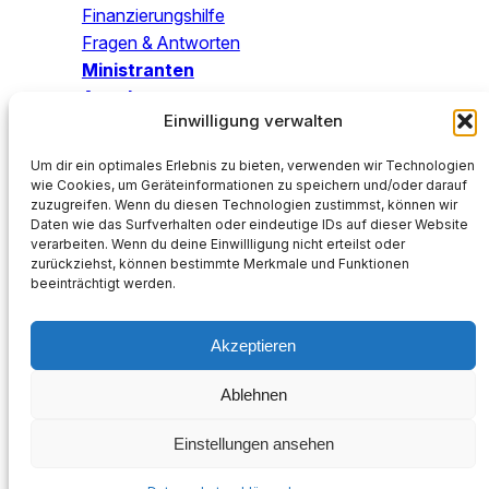
Finanzierungshilfe
Fragen & Antworten
Ministranten
Angebo
te
Einwilligung verwalten
Blog
Um dir ein optimales Erlebnis zu bieten, verwenden wir Technologien
Mach mit!
wie Cookies, um Geräteinformationen zu speichern und/oder darauf
zuzugreifen. Wenn du diesen Technologien zustimmst, können wir
SPENDEN
Daten wie das Surfverhalten oder eindeutige IDs auf dieser Website
Katholische Kirchengemeinde St. Petrus
verarbeiten. Wenn du deine Einwillligung nicht erteilst oder
DE05 2505 0000 0202 1355 88
zurückziehst, können bestimmte Merkmale und Funktionen
beeinträchtigt werden.
NOLADE2HXXX
Verwendungszweck:
Spende KJW
Akzeptieren
Impressum
Datenschutz
Ablehnen
Kath. Pfarrei St. Petrus Wolfenbüttel
Einstellungen ansehen