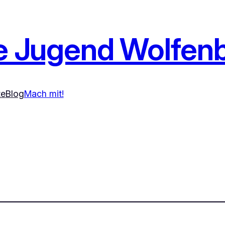
e Jugend Wolfenb
te
Blog
Mach mit!